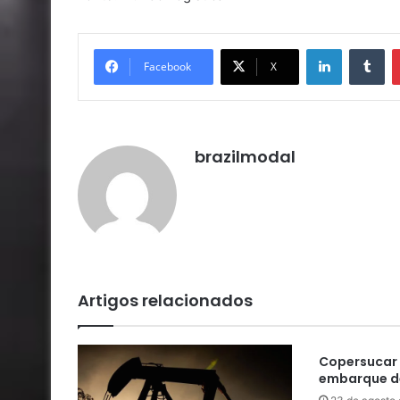
Linkedin
Tu
Facebook
X
brazilmodal
Artigos relacionados
Copersucar 
embarque de