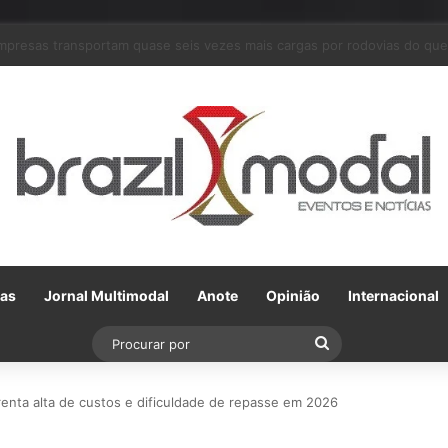
m parceria com a VLI, Tereos embarca 75 mil toneladas de açúcar VHP p
Gas
Jornal Multimodal
Anote
Opinião
Internacional
Procurar
por
renta alta de custos e dificuldade de repasse em 2026