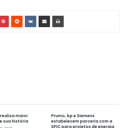
mblr
Pinterest
Reddit
VK
Compartilhar via e-mail
Imprimir
realiza maior
Prumo, bp e Siemens
 sua história
estabelecem parceria com a
SPIC para projetos de energia