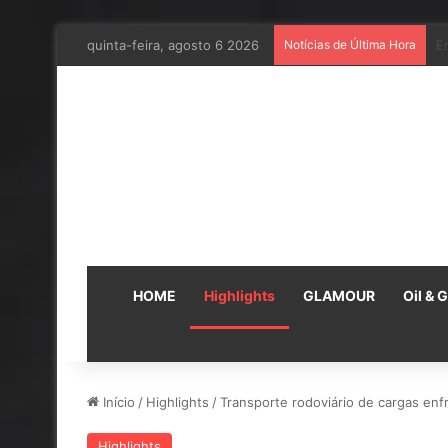
quinta-feira, agosto 6 2026
Notícias de Última Hora
E
HOME
Highlights
GLAMOUR
Oil & 
Início
/
Highlights
/
Transporte rodoviário de cargas enf
Highlights