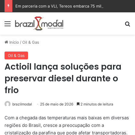
Em parceria com a VLI, Tereos embarca 75 mil toneladas de açúcar VHP para a China
Menu
Pr
Início
/
Oil & Gas
Oil & Gas
Actioil lança soluções para
preservar diesel durante o
frio
brazilmodal
25 de maio de 2026
2 minutos de leitura
Com a chegada das temperaturas mais baixas em diversas
regiões do Brasil, cresce a preocupação com a
cristalização da parafina que pode afetar transportadoras.