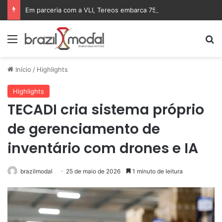
Em parceria com a VLI, Tereos embarca 75 mil toneladas de açúcar VHP para a China
Menu
Pr
Início
/
Highlights
Highlights
TECADI cria sistema próprio
de gerenciamento de
inventário com drones e IA
brazilmodal
25 de maio de 2026
1 minuto de leitura