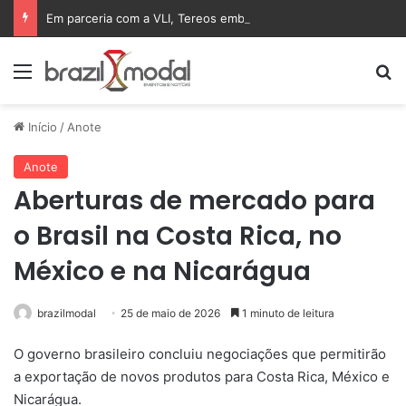
Em parceria com a VLI, Tereos embarca 75 mil toneladas de açúcar VHP para a China
Menu
Pr
Início
/
Anote
Anote
Aberturas de mercado para
o Brasil na Costa Rica, no
México e na Nicarágua
brazilmodal
25 de maio de 2026
1 minuto de leitura
O governo brasileiro concluiu negociações que permitirão
a exportação de novos produtos para Costa Rica, México e
Nicarágua.