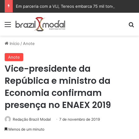
Em parceria com a VLI, Tereos embarca 75 mil toneladas de açúcar VHP para a China
Menu
Pr
Início
/
Anote
Anote
Vice-presidente da
República e ministro da
Economia confirmam
presença no ENAEX 2019
Redação Brazil Modal
7 de novembro de 2019
Menos de um minuto