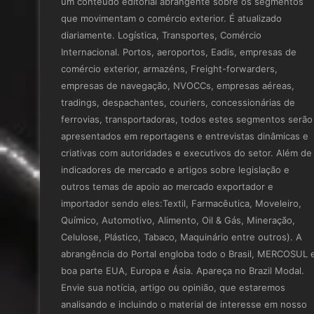
um conteúdo editorial abrangente sobre os segmentos
que movimentam o comércio exterior. É atualizado
diariamente. Logística, Transportes, Comércio
Internacional. Portos, aeroportos, Eadis, empresas de
comércio exterior, armazéns, Freight-forwarders,
empresas de navegação, NVOCCs, empresas aéreas,
tradings, despachantes, couriers, concessionárias de
ferrovias, transportadoras, todos estes segmentos serão
apresentados em reportagens e entrevistas dinâmicas e
criativas com autoridades e executivos do setor. Além de
indicadores de mercado e artigos sobre legislação e
outros temas de apoio ao mercado exportador e
importador sendo eles:Textil, Farmacêutica, Moveleiro,
Químico, Automotivo, Alimento, Oil & Gás, Mineração,
Celulose, Plástico, Tabaco, Maquinário entre outros). A
abrangência do Portal engloba todo o Brasil, MERCOSUL 
boa parte EUA, Europa e Ásia. Apareça no Brazil Modal.
Envie sua notícia, artigo ou opinião, que estaremos
analisando e incluindo o material de interesse em nosso