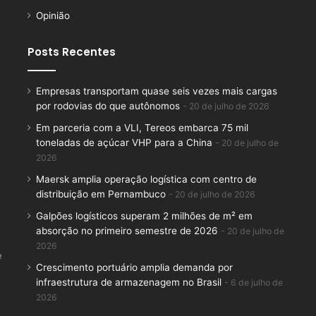
Opinião
Posts Recentes
Empresas transportam quase seis vezes mais cargas
por rodovias do que autônomos
20 de julho de 2026
Em parceria com a VLI, Tereos embarca 75 mil
toneladas de açúcar VHP para a China
20 de julho de
2026
Maersk amplia operação logística com centro de
distribuição em Pernambuco
20 de julho de 2026
Galpões logísticos superam 2 milhões de m² em
absorção no primeiro semestre de 2026
20 de julho de
2026
e
Crescimento portuário amplia demanda por
infraestrutura de armazenagem no Brasil
6 de julho de
2026