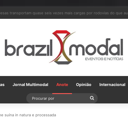
arceria com a VLI, Tereos embarca 75 mil toneladas de açúcar VHP para
Gas
Jornal Multimodal
Anote
Opinião
Internacional
Procurar
por
ne suína in natura e processada