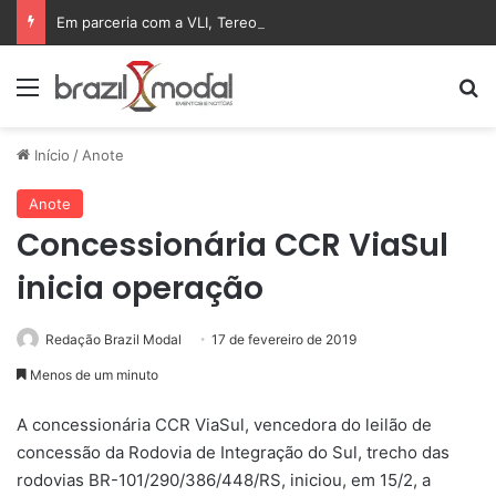
Em parceria com a VLI, Tereos embarca 75 mil toneladas de açúcar VHP para a China
Menu
Pr
Início
/
Anote
Anote
Concessionária CCR ViaSul
inicia operação
Redação Brazil Modal
17 de fevereiro de 2019
Menos de um minuto
A concessionária CCR ViaSul, vencedora do leilão de
concessão da Rodovia de Integração do Sul, trecho das
rodovias BR-101/290/386/448/RS, iniciou, em 15/2, a