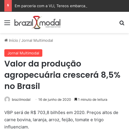
Em parceria com a VLI, Tereos embarca 75 mil toneladas de açúcar VHP para a China
Menu
Pr
Início
/
Jornal Multimodal
Jornal Multimodal
Valor da produção
agropecuária crescerá 8,5%
no Brasil
brazilmodal
16 de junho de 2020
1 minuto de leitura
VBP será de R$ 703,8 bilhões em 2020. Preços altos de
carne bovina, laranja, arroz, feijão, tomate e trigo
influenciam.