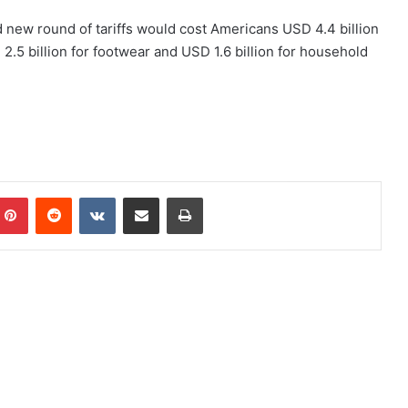
new round of tariffs would cost Americans USD 4.4 billion
 2.5 billion for footwear and USD 1.6 billion for household
mblr
Pinterest
Reddit
VK
Compartilhar via e-mail
Imprimir