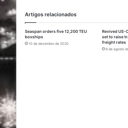
Artigos relacionados
Seaspan orders five 12,200 TEU
Revived US-Ch
boxships
set to raise 
freight rates
10 de dezembro de 2020
6 de agosto d