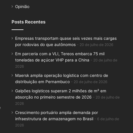
Opinião
Posts Recentes
Empresas transportam quase seis vezes mais cargas
por rodovias do que autônomos
20 de julho de 2026
Em parceria com a VLI, Tereos embarca 75 mil
toneladas de açúcar VHP para a China
20 de julho de
2026
Maersk amplia operação logística com centro de
distribuição em Pernambuco
20 de julho de 2026
Galpões logísticos superam 2 milhões de m² em
absorção no primeiro semestre de 2026
20 de julho de
2026
e
Crescimento portuário amplia demanda por
infraestrutura de armazenagem no Brasil
6 de julho de
2026