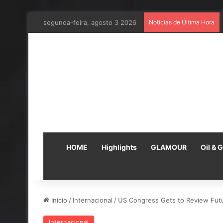
segunda-feira, agosto 3 2026
Notícias de Última Hora
HOME
Highlights
GLAMOUR
Oil & 
Início
/
Internacional
/
US Congress Gets to Review Futur
Internacional