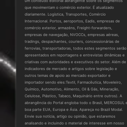
um conteúdo editorial abrangente sobre os segmentos
que movimentam o comércio exterior. É atualizado
diariamente. Logística, Transportes, Comércio
Internacional. Portos, aeroportos, Eadis, empresas de
comércio exterior, armazéns, Freight-forwarders,
empresas de navegação, NVOCCs, empresas aéreas,
tradings, despachantes, couriers, concessionárias de
ferrovias, transportadoras, todos estes segmentos serão
apresentados em reportagens e entrevistas dinâmicas e
criativas com autoridades e executivos do setor. Além de
indicadores de mercado e artigos sobre legislação e
outros temas de apoio ao mercado exportador e
importador sendo eles:Textil, Farmacêutica, Moveleiro,
Químico, Automotivo, Alimento, Oil & Gás, Mineração,
Celulose, Plástico, Tabaco, Maquinário entre outros). A
abrangência do Portal engloba todo o Brasil, MERCOSUL 
boa parte EUA, Europa e Ásia. Apareça no Brazil Modal.
Envie sua notícia, artigo ou opinião, que estaremos
analisando e incluindo o material de interesse em nosso