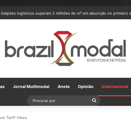
Galpões logísticos superam 2 milhões de m² em absorção no primeiro
Gas
Jornal Multimodal
Anote
Opinião
Internacional
Procurar
por
e Tariff Hikes