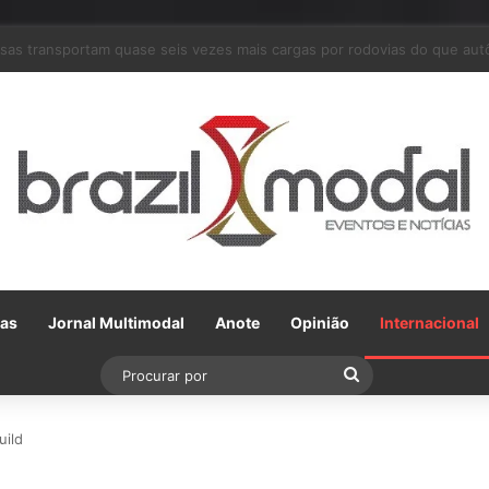
ceria com a VLI, Tereos embarca 75 mil toneladas de açúcar VHP para a
Gas
Jornal Multimodal
Anote
Opinião
Internacional
Procurar
por
uild