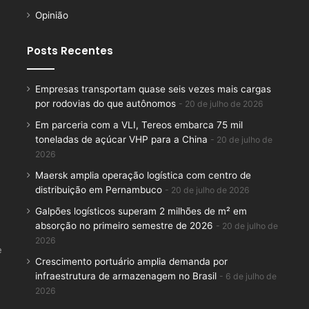
Opinião
Posts Recentes
Empresas transportam quase seis vezes mais cargas
por rodovias do que autônomos
20 de julho de 2026
Em parceria com a VLI, Tereos embarca 75 mil
toneladas de açúcar VHP para a China
20 de julho de
2026
Maersk amplia operação logística com centro de
distribuição em Pernambuco
20 de julho de 2026
Galpões logísticos superam 2 milhões de m² em
absorção no primeiro semestre de 2026
20 de julho de
2026
e
Crescimento portuário amplia demanda por
infraestrutura de armazenagem no Brasil
6 de julho de
2026