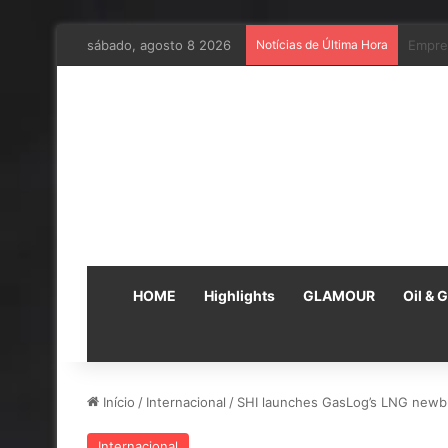
sábado, agosto 8 2026
Notícias de Última Hora
Em par
HOME
Highlights
GLAMOUR
Oil & 
Início
/
Internacional
/
SHI launches GasLog’s LNG newb
Internacional