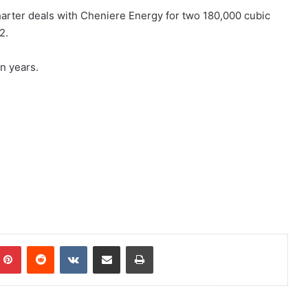
arter deals with Cheniere Energy for two 180,000 cubic
2.
n years.
mblr
Pinterest
Reddit
VK
Compartilhar via e-mail
Imprimir