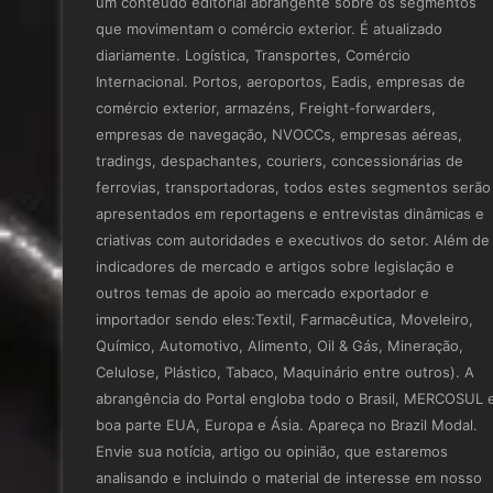
um conteúdo editorial abrangente sobre os segmentos
que movimentam o comércio exterior. É atualizado
diariamente. Logística, Transportes, Comércio
Internacional. Portos, aeroportos, Eadis, empresas de
comércio exterior, armazéns, Freight-forwarders,
empresas de navegação, NVOCCs, empresas aéreas,
tradings, despachantes, couriers, concessionárias de
ferrovias, transportadoras, todos estes segmentos serão
apresentados em reportagens e entrevistas dinâmicas e
criativas com autoridades e executivos do setor. Além de
indicadores de mercado e artigos sobre legislação e
outros temas de apoio ao mercado exportador e
importador sendo eles:Textil, Farmacêutica, Moveleiro,
Químico, Automotivo, Alimento, Oil & Gás, Mineração,
Celulose, Plástico, Tabaco, Maquinário entre outros). A
abrangência do Portal engloba todo o Brasil, MERCOSUL 
boa parte EUA, Europa e Ásia. Apareça no Brazil Modal.
Envie sua notícia, artigo ou opinião, que estaremos
analisando e incluindo o material de interesse em nosso