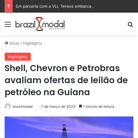
Em parceria com a VLI, Tereos embarca 75 mil toneladas de açúcar VHP para a China
Menu
Pr
Início
/
Highlights
Highlights
Shell, Chevron e Petrobras
avaliam ofertas de leilão de
petróleo na Guiana
brazilmodal
7 de março de 2023
1 minuto de leitura