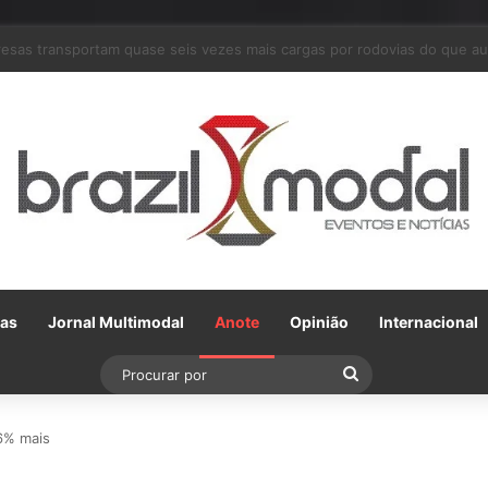
arceria com a VLI, Tereos embarca 75 mil toneladas de açúcar VHP para
Gas
Jornal Multimodal
Anote
Opinião
Internacional
Procurar
por
16% mais