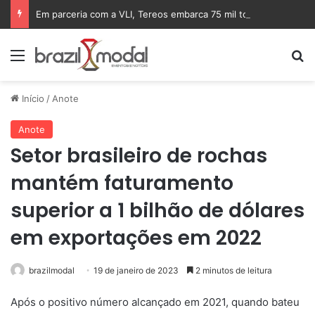
Em parceria com a VLI, Tereos embarca 75 mil toneladas de açúcar VHP para a China
Menu
Pr
Início
/
Anote
Anote
Setor brasileiro de rochas
mantém faturamento
superior a 1 bilhão de dólares
em exportações em 2022
brazilmodal
19 de janeiro de 2023
2 minutos de leitura
Após o positivo número alcançado em 2021, quando bateu