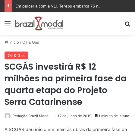
Em parceria com a VLI, Tereos embarca 75 mil toneladas de açúcar VHP para a China
Menu
Pr
Início
/
Oil & Gas
Oil & Gas
SCGÁS investirá R$ 12
milhões na primeira fase da
quarta etapa do Projeto
Serra Catarinense
Redação Brazil Modal
12 de junho de 2019
1 minuto de leitura
A SCGÁS deu início em maio às obras da primeira fase da