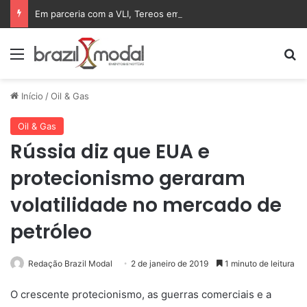
Em parceria com a VLI, Tereos embarca 75 mil toneladas de açúcar VHP para a China
Menu
Pr
Início
/
Oil & Gas
Oil & Gas
Rússia diz que EUA e
protecionismo geraram
volatilidade no mercado de
petróleo
Redação Brazil Modal
2 de janeiro de 2019
1 minuto de leitura
O crescente protecionismo, as guerras comerciais e a