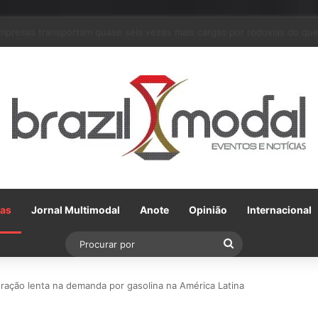
m parceria com a VLI, Tereos embarca 75 mil toneladas de açúcar VHP p
Gas
Jornal Multimodal
Anote
Opinião
Internacional
Procurar
por
eração lenta na demanda por gasolina na América Latina