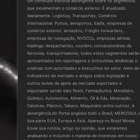
um conteúdo editorial abrangente sobre os segmentos
que movimentam o comércio exterior. É atualizado
diariamente. Logística, Transportes, Comércio
Internacional. Portos, aeroportos, Eadis, empresas de
comércio exterior, armazéns, Freight-forwarders,
empresas de navegação, NVOCCs, empresas aéreas,
tradings, despachantes, couriers, concessionárias de
ferrovias, transportadoras, todos estes segmentos serão
apresentados em reportagens e entrevistas dinâmicas e
criativas com autoridades e executivos do setor. Além de
indicadores de mercado e artigos sobre legislação e
outros temas de apoio ao mercado exportador e
importador sendo eles:Textil, Farmacêutica, Moveleiro,
Químico, Automotivo, Alimento, Oil & Gás, Mineração,
Celulose, Plástico, Tabaco, Maquinário entre outros). A
abrangência do Portal engloba todo o Brasil, MERCOSUL 
boa parte EUA, Europa e Ásia. Apareça no Brazil Modal.
Envie sua notícia, artigo ou opinião, que estaremos
analisando e incluindo o material de interesse em nosso