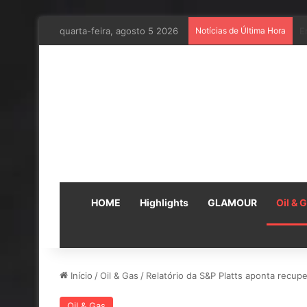
quarta-feira, agosto 5 2026
Notícias de Última Hora
E
HOME
Highlights
GLAMOUR
Oil & 
Início
/
Oil & Gas
/
Relatório da S&P Platts aponta recup
Oil & Gas