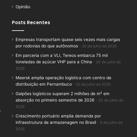
Opinião
Posts Recentes
Empresas transportam quase seis vezes mais cargas
por rodovias do que autônomos
20 de julho de 2026
Em parceria com a VLI, Tereos embarca 75 mil
toneladas de açúcar VHP para a China
20 de julho de
2026
Maersk amplia operação logística com centro de
distribuição em Pernambuco
20 de julho de 2026
Galpões logísticos superam 2 milhões de m² em
absorção no primeiro semestre de 2026
20 de julho de
2026
e
Crescimento portuário amplia demanda por
infraestrutura de armazenagem no Brasil
6 de julho de
2026