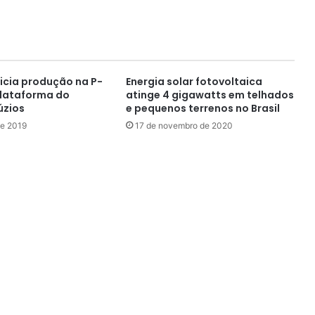
nicia produção na P-
Energia solar fotovoltaica
plataforma do
atinge 4 gigawatts em telhados
úzios
e pequenos terrenos no Brasil
de 2019
17 de novembro de 2020