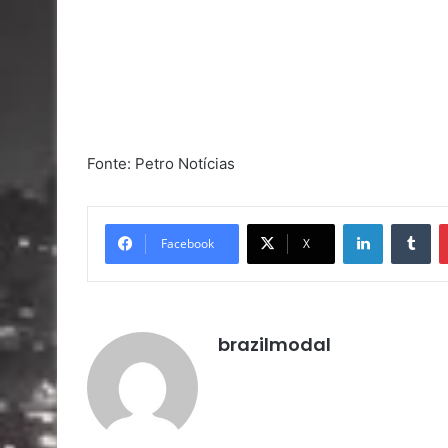
Fonte: Petro Notícias
Linkedin
Tu
Facebook
X
brazilmodal