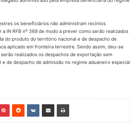
lfandegado administrado pela empresa beneficiária do regime
restres os beneficiários não administram recintos
rar a IN RFB nº 369 de modo a prever como serão realizados
a do produto do território nacional e de despacho de
nca aplicado em fronteira terrestre. Sendo assim, deu-se
o serão realizados os despachos de exportação sem
nal e de despacho de admissão no regime aduaneiro especial
mblr
Pinterest
Reddit
VK
Compartilhar via e-mail
Imprimir