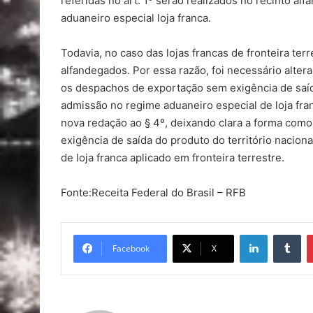
referidas no art. 1º serão realizados no recinto a
aduaneiro especial loja franca.
Todavia, no caso das lojas francas de fronteira ter
alfandegados. Por essa razão, foi necessário alte
os despachos de exportação sem exigência de saíd
admissão no regime aduaneiro especial de loja fra
nova redação ao § 4º, deixando clara a forma com
exigência de saída do produto do território nacio
de loja franca aplicado em fronteira terrestre.
Fonte:Receita Federal do Brasil – RFB
Linkedin
Tu
Facebook
X