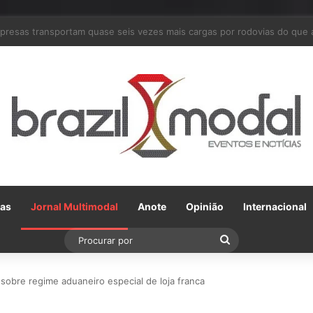
 parceria com a VLI, Tereos embarca 75 mil toneladas de açúcar VHP pa
Gas
Jornal Multimodal
Anote
Opinião
Internacional
Procurar
por
 sobre regime aduaneiro especial de loja franca