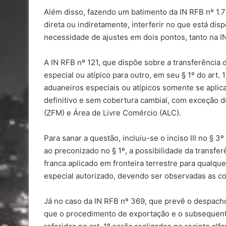
Além disso, fazendo um batimento da IN RFB nº 1.
direta ou indiretamente, interferir no que está di
necessidade de ajustes em dois pontos, tanto na I
A IN RFB nº 121, que dispõe sobre a transferência
especial ou atípico para outro, em seu § 1º do art.
aduaneiros especiais ou atípicos somente se aplica
definitivo e sem cobertura cambial, com exceção 
(ZFM) e Área de Livre Comércio (ALC).
Para sanar a questão, incluiu-se o inciso III no § 
ao preconizado no § 1º, a possibilidade da transfe
franca aplicado em fronteira terrestre para qualqu
especial autorizado, devendo ser observadas as co
Já no caso da IN RFB nº 369, que prevê o despacho 
que o procedimento de exportação e o subsequent