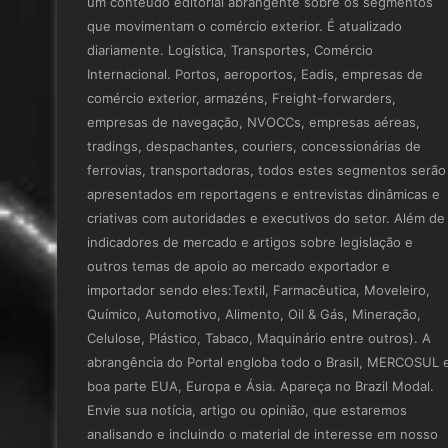
um conteúdo editorial abrangente sobre os segmentos
que movimentam o comércio exterior. É atualizado
diariamente. Logística, Transportes, Comércio
Internacional. Portos, aeroportos, Eadis, empresas de
comércio exterior, armazéns, Freight-forwarders,
empresas de navegação, NVOCCs, empresas aéreas,
tradings, despachantes, couriers, concessionárias de
ferrovias, transportadoras, todos estes segmentos serão
apresentados em reportagens e entrevistas dinâmicas e
criativas com autoridades e executivos do setor. Além de
indicadores de mercado e artigos sobre legislação e
outros temas de apoio ao mercado exportador e
importador sendo eles:Textil, Farmacêutica, Moveleiro,
Químico, Automotivo, Alimento, Oil & Gás, Mineração,
Celulose, Plástico, Tabaco, Maquinário entre outros). A
abrangência do Portal engloba todo o Brasil, MERCOSUL 
boa parte EUA, Europa e Ásia. Apareça no Brazil Modal.
Envie sua notícia, artigo ou opinião, que estaremos
analisando e incluindo o material de interesse em nosso