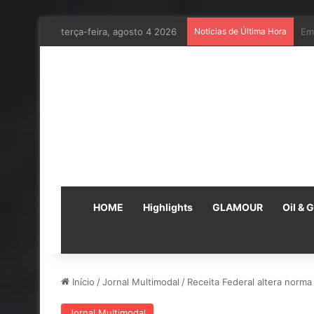
terça-feira, agosto 4 2026
Notícias de Última Hora
Em
HOME
Highlights
GLAMOUR
Oil & 
Início
/
Jornal Multimodal
/
Receita Federal altera norma
Jornal Multimodal