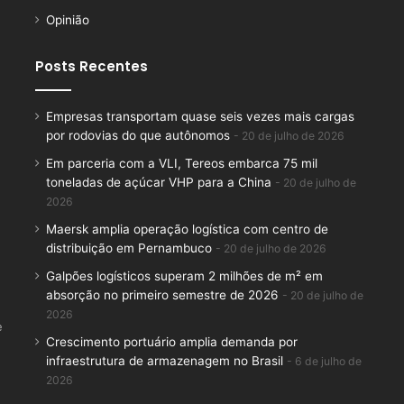
Opinião
Posts Recentes
Empresas transportam quase seis vezes mais cargas
por rodovias do que autônomos
20 de julho de 2026
Em parceria com a VLI, Tereos embarca 75 mil
toneladas de açúcar VHP para a China
20 de julho de
2026
Maersk amplia operação logística com centro de
distribuição em Pernambuco
20 de julho de 2026
Galpões logísticos superam 2 milhões de m² em
absorção no primeiro semestre de 2026
20 de julho de
2026
e
Crescimento portuário amplia demanda por
infraestrutura de armazenagem no Brasil
6 de julho de
2026