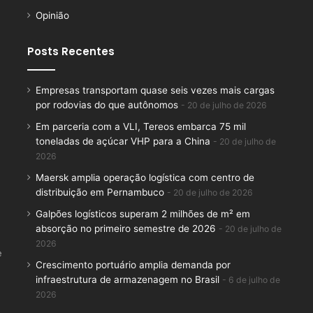
Opinião
Posts Recentes
Empresas transportam quase seis vezes mais cargas
por rodovias do que autônomos
20 de julho de 2026
Em parceria com a VLI, Tereos embarca 75 mil
toneladas de açúcar VHP para a China
20 de julho de
2026
Maersk amplia operação logística com centro de
distribuição em Pernambuco
20 de julho de 2026
Galpões logísticos superam 2 milhões de m² em
absorção no primeiro semestre de 2026
20 de julho de
2026
e
Crescimento portuário amplia demanda por
infraestrutura de armazenagem no Brasil
6 de julho de
2026