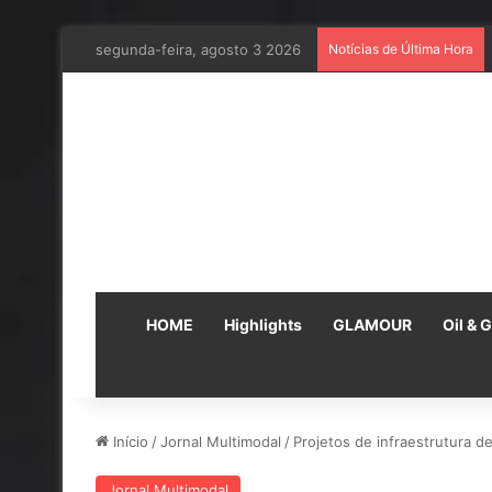
segunda-feira, agosto 3 2026
Notícias de Última Hora
HOME
Highlights
GLAMOUR
Oil & 
Início
/
Jornal Multimodal
/
Projetos de infraestrutura d
Jornal Multimodal