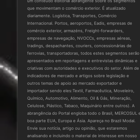
um conteúdo editorial abrangente sobre os segmentos
que movimentam o comércio exterior. É atualizado
diariamente. Logística, Transportes, Comércio
Internacional. Portos, aeroportos, Eadis, empresas de
comércio exterior, armazéns, Freight-forwarders,
empresas de navegação, NVOCCs, empresas aéreas,
tradings, despachantes, couriers, concessionárias de
ferrovias, transportadoras, todos estes segmentos serão
apresentados em reportagens e entrevistas dinâmicas e
criativas com autoridades e executivos do setor. Além de
indicadores de mercado e artigos sobre legislação e
outros temas de apoio ao mercado exportador e
importador sendo eles:Textil, Farmacêutica, Moveleiro,
Químico, Automotivo, Alimento, Oil & Gás, Mineração,
Celulose, Plástico, Tabaco, Maquinário entre outros). A
abrangência do Portal engloba todo o Brasil, MERCOSUL 
boa parte EUA, Europa e Ásia. Apareça no Brazil Modal.
Envie sua notícia, artigo ou opinião, que estaremos
analisando e incluindo o material de interesse em nosso