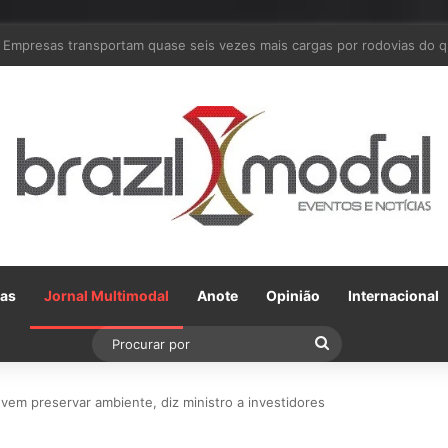
Em parceria com a VLI, Tereos embarca 75 mil toneladas de açúcar VHP
Gas
Jornal Multimodal
Anote
Opinião
Internacional
Procurar
por
evem preservar ambiente, diz ministro a investidores