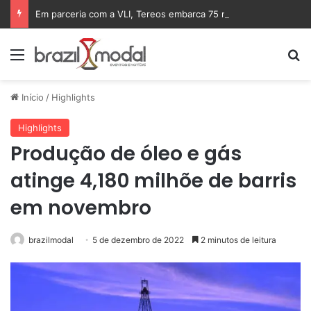
Em parceria com a VLI, Tereos embarca 75 mil toneladas de açúcar VHP para a China
Menu
Pr
Início
/
Highlights
Highlights
Produção de óleo e gás
atinge 4,180 milhõe de barris
em novembro
brazilmodal
5 de dezembro de 2022
2 minutos de leitura