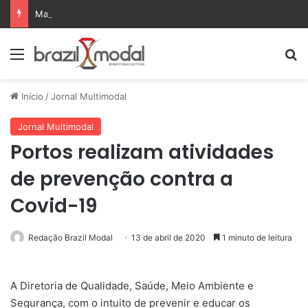
Maersk amplia operação logística com centro de distribuição em Pernambuco
Menu
Pr
Início
/
Jornal Multimodal
Jornal Multimodal
Portos realizam atividades
de prevenção contra a
Covid-19
Redação Brazil Modal
13 de abril de 2020
1 minuto de leitura
A Diretoria de Qualidade, Saúde, Meio Ambiente e
Segurança, com o intuito de prevenir e educar os