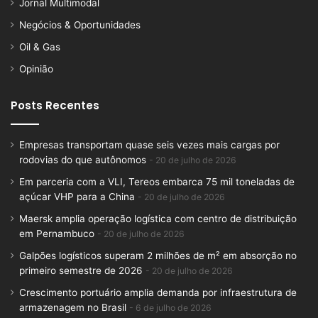
Jornal Multimodal
Negócios & Oportunidades
Oil & Gas
Opinião
Posts Recentes
Empresas transportam quase seis vezes mais cargas por
rodovias do que autônomos
20 de julho de 2026
Em parceria com a VLI, Tereos embarca 75 mil toneladas de
açúcar VHP para a China
20 de julho de 2026
Maersk amplia operação logística com centro de distribuição
em Pernambuco
20 de julho de 2026
Galpões logísticos superam 2 milhões de m² em absorção no
primeiro semestre de 2026
20 de julho de 2026
Crescimento portuário amplia demanda por infraestrutura de
armazenagem no Brasil
6 de julho de 2026