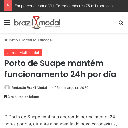
Em parceria com a VLI, Tereos embarca 75 mil toneladas de açúcar VHP para a China
Menu
Pr
Início
/
Jornal Multimodal
Jornal Multimodal
Porto de Suape mantém
funcionamento 24h por dia
Redação Brazil Modal
25 de março de 2020
3 minutos de leitura
O Porto de Suape continua operando normalmente, 24
horas por dia, durante a pandemia do novo coronavírus,