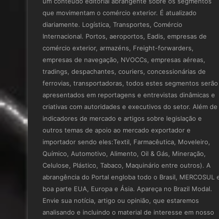
um conteúdo editorial abrangente sobre os segmentos
que movimentam o comércio exterior. É atualizado
diariamente. Logística, Transportes, Comércio
Internacional. Portos, aeroportos, Eadis, empresas de
comércio exterior, armazéns, Freight-forwarders,
empresas de navegação, NVOCCs, empresas aéreas,
tradings, despachantes, couriers, concessionárias de
ferrovias, transportadoras, todos estes segmentos serão
apresentados em reportagens e entrevistas dinâmicas e
criativas com autoridades e executivos do setor. Além de
indicadores de mercado e artigos sobre legislação e
outros temas de apoio ao mercado exportador e
importador sendo eles:Textil, Farmacêutica, Moveleiro,
Químico, Automotivo, Alimento, Oil & Gás, Mineração,
Celulose, Plástico, Tabaco, Maquinário entre outros). A
abrangência do Portal engloba todo o Brasil, MERCOSUL 
boa parte EUA, Europa e Ásia. Apareça no Brazil Modal.
Envie sua notícia, artigo ou opinião, que estaremos
analisando e incluindo o material de interesse em nosso