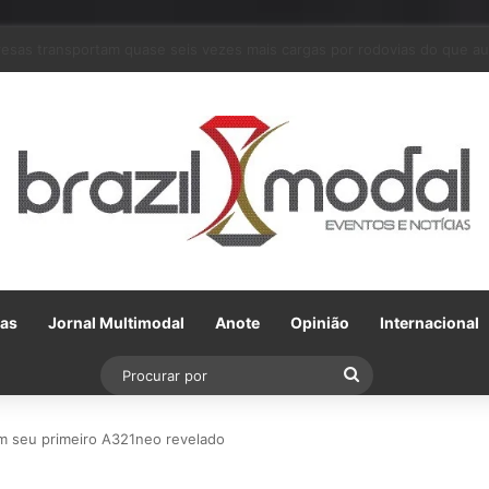
arceria com a VLI, Tereos embarca 75 mil toneladas de açúcar VHP para
Gas
Jornal Multimodal
Anote
Opinião
Internacional
Procurar
por
tem seu primeiro A321neo revelado