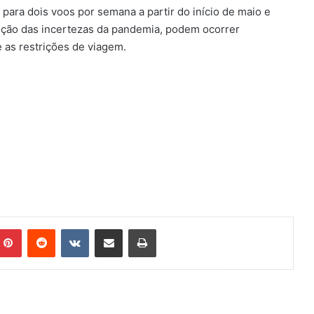
para dois voos por semana a partir do início de maio e
unção das incertezas da pandemia, podem ocorrer
as restrições de viagem.
mblr
Pinterest
Reddit
VK
Compartilhar via e-mail
Imprimir