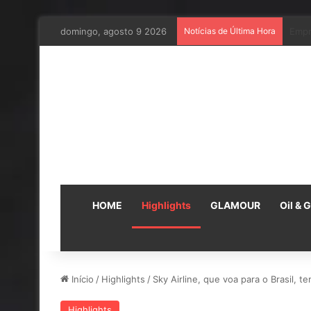
domingo, agosto 9 2026
Notícias de Última Hora
Em p
HOME
Highlights
GLAMOUR
Oil & 
Início
/
Highlights
/
Sky Airline, que voa para o Brasil, 
Highlights