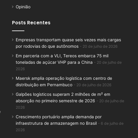
Opinião
Posts Recentes
Empresas transportam quase seis vezes mais cargas
por rodovias do que autônomos
20 de julho de 2026
Em parceria com a VLI, Tereos embarca 75 mil
toneladas de açúcar VHP para a China
20 de julho de
2026
Maersk amplia operação logística com centro de
distribuição em Pernambuco
20 de julho de 2026
Galpões logísticos superam 2 milhões de m² em
absorção no primeiro semestre de 2026
20 de julho de
2026
e
Crescimento portuário amplia demanda por
infraestrutura de armazenagem no Brasil
6 de julho de
2026