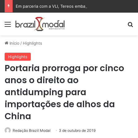
Em parceria com a VLI, Tereos embarca 75 mil toneladas de açúcar VHP para a China
Menu
Pr
Início
/
Highlights
Highlights
Portaria prorroga por cinco
anos o direito ao
antidumping para
importações de alhos da
China
Redação Brazil Modal
3 de outubro de 2019