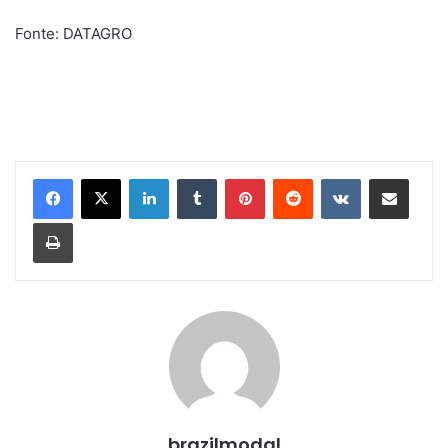
Fonte: DATAGRO
Linkedin
Tumblr
Pinterest
Reddit
VK
Compartilhar via e-mail
Imprimir
brazilmodal