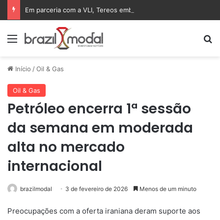
Em parceria com a VLI, Tereos embarca 75 mil toneladas de açúcar VHP para a China
Menu
Pr
Início
/
Oil & Gas
Oil & Gas
Petróleo encerra 1ª sessão
da semana em moderada
alta no mercado
internacional
brazilmodal
3 de fevereiro de 2026
Menos de um minuto
Preocupações com a oferta iraniana deram suporte aos