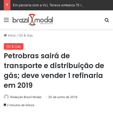
Em parceria com a VLI, Tereos embarca 75 mil toneladas de açúcar VHP para a China
Menu
Pr
Início
/
Oil & Gas
Oil & Gas
Petrobras sairá de
transporte e distribuição de
gás; deve vender 1 refinaria
em 2019
Redação Brazil Modal
30 de junho de 2019
2 minutos de leitura