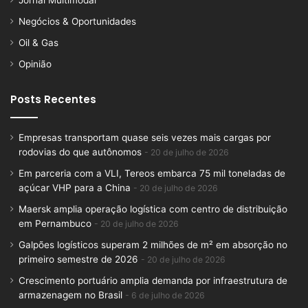
Jornal Multimodal
Negócios & Oportunidades
Oil & Gas
Opinião
Posts Recentes
Empresas transportam quase seis vezes mais cargas por
rodovias do que autônomos
20 de julho de 2026
Em parceria com a VLI, Tereos embarca 75 mil toneladas de
açúcar VHP para a China
20 de julho de 2026
Maersk amplia operação logística com centro de distribuição
em Pernambuco
20 de julho de 2026
Galpões logísticos superam 2 milhões de m² em absorção no
primeiro semestre de 2026
20 de julho de 2026
Crescimento portuário amplia demanda por infraestrutura de
armazenagem no Brasil
6 de julho de 2026