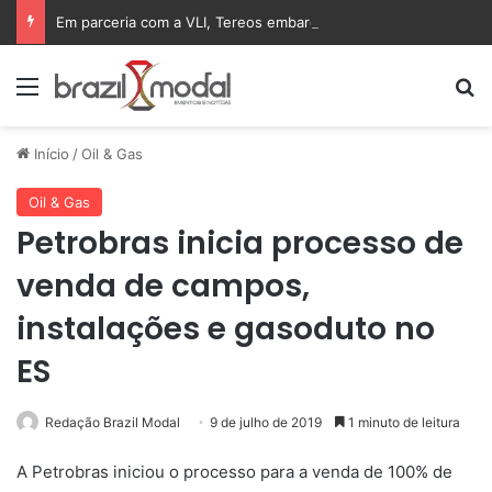
Em parceria com a VLI, Tereos embarca 75 mil toneladas de açúcar VHP para a China
Menu
Pr
Início
/
Oil & Gas
Oil & Gas
Petrobras inicia processo de
venda de campos,
instalações e gasoduto no
ES
Redação Brazil Modal
9 de julho de 2019
1 minuto de leitura
A Petrobras iniciou o processo para a venda de 100% de