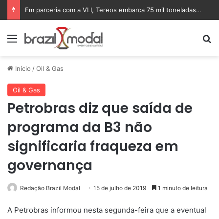
Em parceria com a VLI, Tereos embarca 75 mil toneladas de açúcar VHP para a China
Menu
Pr
Início
/
Oil & Gas
Oil & Gas
Petrobras diz que saída de
programa da B3 não
significaria fraqueza em
governança
Redação Brazil Modal
15 de julho de 2019
1 minuto de leitura
A Petrobras informou nesta segunda-feira que a eventual