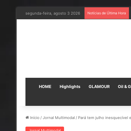
segunda-feira, agosto 3 2026
Notícias de Última Hora
HOME
Highlights
GLAMOUR
Oil & 
Início
/
Jornal Multimodal
/
Pará tem julho inesquecível 
Jornal Multimodal