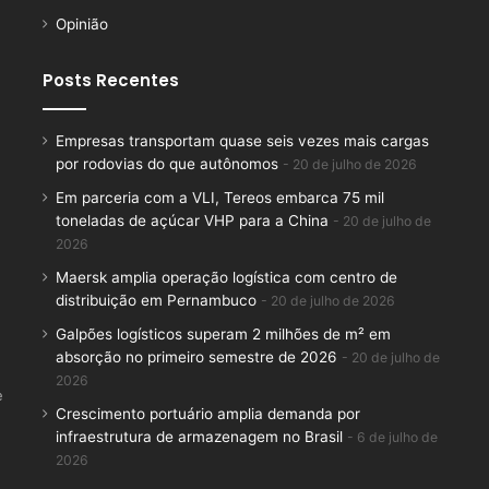
Opinião
Posts Recentes
Empresas transportam quase seis vezes mais cargas
por rodovias do que autônomos
20 de julho de 2026
Em parceria com a VLI, Tereos embarca 75 mil
toneladas de açúcar VHP para a China
20 de julho de
2026
Maersk amplia operação logística com centro de
distribuição em Pernambuco
20 de julho de 2026
Galpões logísticos superam 2 milhões de m² em
absorção no primeiro semestre de 2026
20 de julho de
2026
e
Crescimento portuário amplia demanda por
infraestrutura de armazenagem no Brasil
6 de julho de
2026