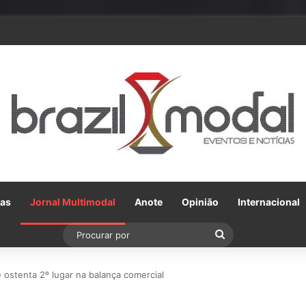
Em parceria com a VLI, Tereos embarca 75 mil toneladas de açúcar VHP
Gas
Jornal Multimodal
Anote
Opinião
Internacional
Procurar
por
e ostenta 2º lugar na balança comercial