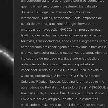
um conteúdo editorial abrangente sobre os segmentos
que movimentam o comércio exterior. É atualizado
diariamente. Logística, Transportes, Comércio
Internacional. Portos, aeroportos, Eadis, empresas de
comércio exterior, armazéns, Freight-forwarders,
empresas de navegação, NVOCCs, empresas aéreas,
tradings, despachantes, couriers, concessionárias de
ferrovias, transportadoras, todos estes segmentos serão
apresentados em reportagens e entrevistas dinâmicas e
criativas com autoridades e executivos do setor. Além de
indicadores de mercado e artigos sobre legislação e
outros temas de apoio ao mercado exportador e
importador sendo eles:Textil, Farmacêutica, Moveleiro,
Químico, Automotivo, Alimento, Oil & Gás, Mineração,
Celulose, Plástico, Tabaco, Maquinário entre outros). A
abrangência do Portal engloba todo o Brasil, MERCOSUL 
boa parte EUA, Europa e Ásia. Apareça no Brazil Modal.
Envie sua notícia, artigo ou opinião, que estaremos
analisando e incluindo o material de interesse em nosso