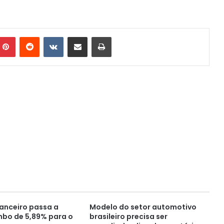
mblr
Pinterest
Reddit
VK
Compartilhar via e-mail
Imprimir
anceiro passa a
Modelo do setor automotivo
mbo de 5,89% para o
brasileiro precisa ser