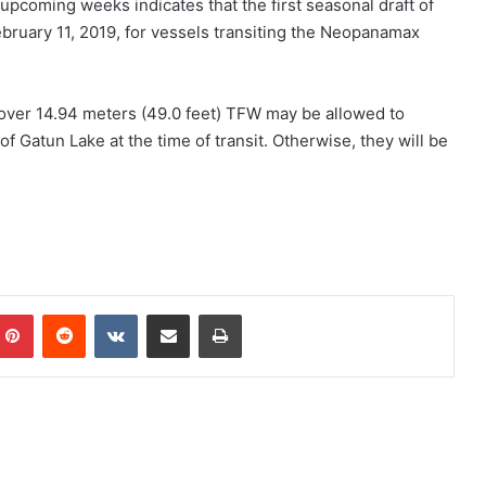
 upcoming weeks indicates that the first seasonal draft of
ebruary 11, 2019, for vessels transiting the Neopanamax
s over 14.94 meters (49.0 feet) TFW may be allowed to
of Gatun Lake at the time of transit. Otherwise, they will be
mblr
Pinterest
Reddit
VK
Compartilhar via e-mail
Imprimir