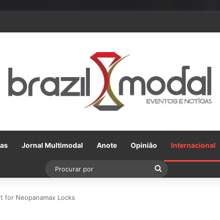
 parceria com a VLI, Tereos embarca 75 mil toneladas de açúcar VHP pa
Gas
Jornal Multimodal
Anote
Opinião
Internacional
Procurar
por
t for Neopanamax Locks