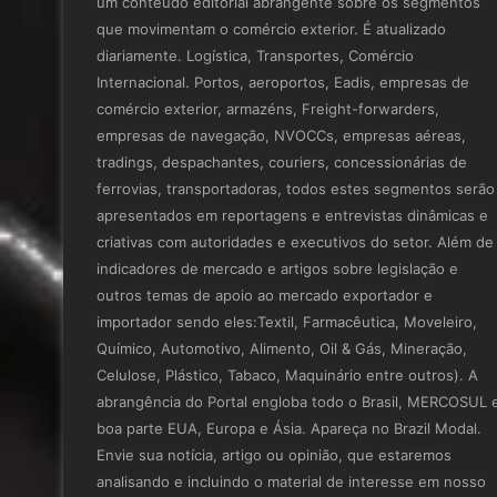
um conteúdo editorial abrangente sobre os segmentos
que movimentam o comércio exterior. É atualizado
diariamente. Logística, Transportes, Comércio
Internacional. Portos, aeroportos, Eadis, empresas de
comércio exterior, armazéns, Freight-forwarders,
empresas de navegação, NVOCCs, empresas aéreas,
tradings, despachantes, couriers, concessionárias de
ferrovias, transportadoras, todos estes segmentos serão
apresentados em reportagens e entrevistas dinâmicas e
criativas com autoridades e executivos do setor. Além de
indicadores de mercado e artigos sobre legislação e
outros temas de apoio ao mercado exportador e
importador sendo eles:Textil, Farmacêutica, Moveleiro,
Químico, Automotivo, Alimento, Oil & Gás, Mineração,
Celulose, Plástico, Tabaco, Maquinário entre outros). A
abrangência do Portal engloba todo o Brasil, MERCOSUL 
boa parte EUA, Europa e Ásia. Apareça no Brazil Modal.
Envie sua notícia, artigo ou opinião, que estaremos
analisando e incluindo o material de interesse em nosso