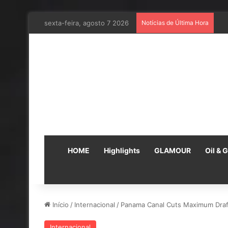
sexta-feira, agosto 7 2026
Notícias de Última Hora
Em
HOME
Highlights
GLAMOUR
Oil & 
Início
/
Internacional
/
Panama Canal Cuts Maximum Draf
Internacional