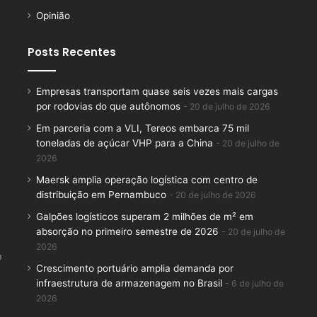
Opinião
Posts Recentes
Empresas transportam quase seis vezes mais cargas
por rodovias do que autônomos
20 de julho de 2026
Em parceria com a VLI, Tereos embarca 75 mil
toneladas de açúcar VHP para a China
20 de julho de
2026
Maersk amplia operação logística com centro de
distribuição em Pernambuco
20 de julho de 2026
Galpões logísticos superam 2 milhões de m² em
absorção no primeiro semestre de 2026
20 de julho de
2026
e
Crescimento portuário amplia demanda por
infraestrutura de armazenagem no Brasil
6 de julho de
2026