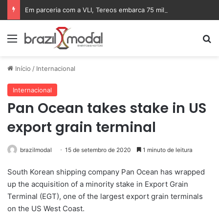
Em parceria com a VLI, Tereos embarca 75 mil toneladas de açúcar VHP para a China
Menu
Pr
Início
/
Internacional
Internacional
Pan Ocean takes stake in US
export grain terminal
brazilmodal
15 de setembro de 2020
1 minuto de leitura
South Korean shipping company Pan Ocean has wrapped
up the acquisition of a minority stake in Export Grain
Terminal (EGT), one of the largest export grain terminals
on the US West Coast.