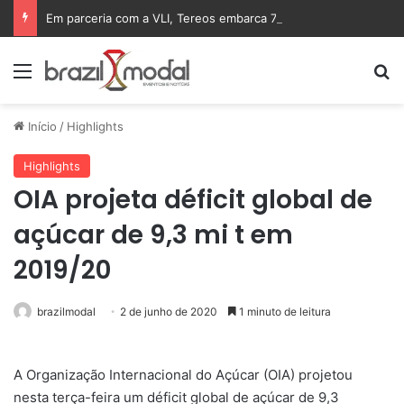
Em parceria com a VLI, Tereos embarca 75 mil toneladas de açúcar VHP para a China
Menu
Pr
Início
/
Highlights
Highlights
OIA projeta déficit global de
açúcar de 9,3 mi t em
2019/20
brazilmodal
2 de junho de 2020
1 minuto de leitura
A Organização Internacional do Açúcar (OIA) projetou
nesta terça-feira um déficit global de açúcar de 9,3