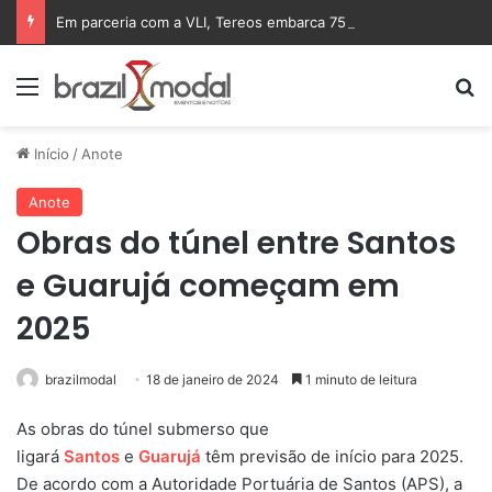
Em parceria com a VLI, Tereos embarca 75 mil toneladas de açúcar VHP para a China
Menu
Pr
Início
/
Anote
Anote
Obras do túnel entre Santos
e Guarujá começam em
2025
brazilmodal
18 de janeiro de 2024
1 minuto de leitura
As obras do túnel submerso que
ligará
Santos
e
Guarujá
têm previsão de início para 2025.
De acordo com a Autoridade Portuária de Santos (APS), a