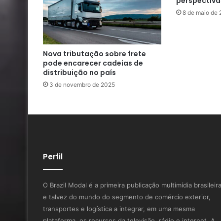
perspectiva
8 de maio de 
Nova tributação sobre frete
pode encarecer cadeias de
distribuição no país
3 de novembro de 2025
Perfil
O Brazil Modal é a primeira publicação multimídia brasileir
e talvez do mundo do segmento de comércio exterior,
transportes e logística a integrar, em uma mesma
plataforma, os recursos da televisão, rádio e internet. A