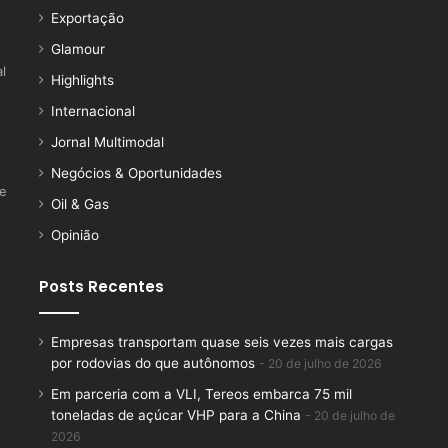
Exportação
Glamour
l
Highlights
Internacional
Jornal Multimodal
Negócios & Oportunidades
ce
Oil & Gas
Opinião
Posts Recentes
Empresas transportam quase seis vezes mais cargas
por rodovias do que autônomos
20 de julho de 2026
Em parceria com a VLI, Tereos embarca 75 mil
toneladas de açúcar VHP para a China
20 de julho de
2026