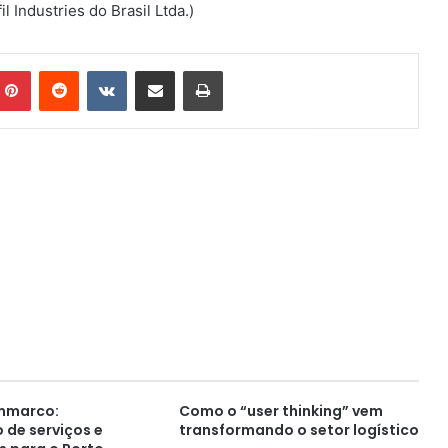
 Industries do Brasil Ltda.)
mblr
Pinterest
Reddit
VK
Compartilhar via e-mail
Imprimir
mmarco:
Como o “user thinking” vem
 de serviços e
transformando o setor logístico