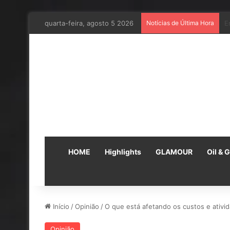
quarta-feira, agosto 5 2026
Notícias de Última Hora
E
HOME
Highlights
GLAMOUR
Oil & 
Início
/
Opinião
/
O que está afetando os custos e ativ
Opinião