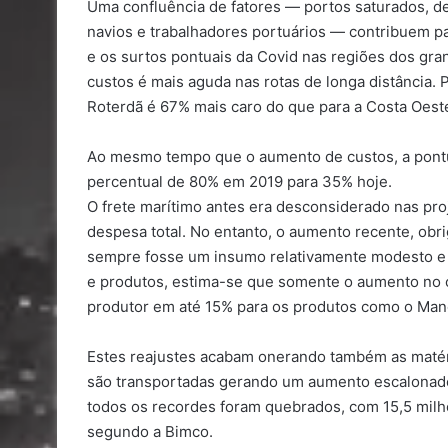
Uma confluência de fatores — portos saturados, d
navios e trabalhadores portuários — contribuem p
e os surtos pontuais da Covid nas regiões dos gra
custos é mais aguda nas rotas de longa distância.
Roterdã é 67% mais caro do que para a Costa Oest
Ao mesmo tempo que o aumento de custos, a pontu
percentual de 80% em 2019 para 35% hoje.
O frete marítimo antes era desconsiderado nas pro
despesa total. No entanto, o aumento recente, obri
sempre fosse um insumo relativamente modesto e 
e produtos, estima-se que somente o aumento no 
produtor em até 15% para os produtos como o Manc
Estes reajustes acabam onerando também as matéri
são transportadas gerando um aumento escalonad
todos os recordes foram quebrados, com 15,5 mil
segundo a Bimco.