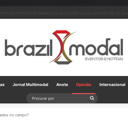
m parceria com a VLI, Tereos embarca 75 mil toneladas de açúcar VHP p
Gas
Jornal Multimodal
Anote
Opinião
Internacional
Procurar
por
idades no campo?