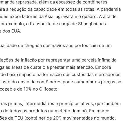
emanda represada, além da escassez de contêineres,
ara a redução da capacidade em todas as rotas. A pandemia
ndes exportadores da Ásia, agravaram o quadro. A alta de
 Por exemplo, o transporte de carga de Shanghai para
e dos EUA.
alidade de chegada dos navios aos portos caiu de um
jeções de inflação por representar uma parcela ínfima da
ga as áreas de custeio a prestar mais atenção. Embora
de baixo impacto na formação dos custos das mercadorias
custo do envio de contêineres pode aumentar os preços ao
ozeb e de 10% no Glifosato.
as primas, intermediários e princípios ativos, que também
o de todos os produtos num efeito dominó. Em março
hões de TEU (contêiner de 20”) movimentados no mundo,