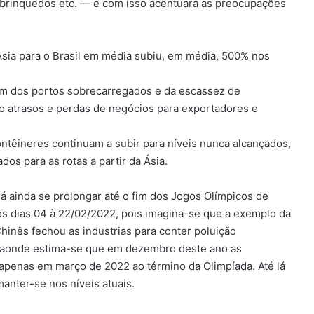
, brinquedos etc. — e com isso acentuará as preocupações
Ásia para o Brasil em média subiu, em média, 500% nos
m dos portos sobrecarregados e da escassez de
do atrasos e perdas de negócios para exportadores e
ontêineres continuam a subir para níveis nunca alcançados,
os para as rotas a partir da Ásia.
 ainda se prolongar até o fim dos Jogos Olímpicos de
os dias 04 à 22/02/2022, pois imagina-se que a exemplo da
inês fechou as industrias para conter poluição
 aonde estima-se que em dezembro deste ano as
o apenas em março de 2022 ao término da Olimpíada. Até lá
anter-se nos níveis atuais.