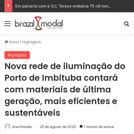
Em parceria com a VLI, Tereos embarca 75 mil toneladas de açúcar VHP para a China
Menu
Pr
Início
/
Highlights
Highlights
Nova rede de iluminação do
Porto de Imbituba contará
com materiais de última
geração, mais eficientes e
sustentáveis
brazilmodal
26 de agosto de 2020
1 minuto de leitura