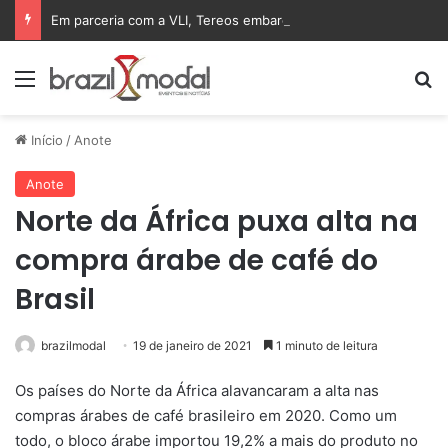
Em parceria com a VLI, Tereos embarca 75 mil toneladas de açúcar VHP para a China
Menu
Pr
Início
/
Anote
Anote
Norte da África puxa alta na
compra árabe de café do
Brasil
brazilmodal
19 de janeiro de 2021
1 minuto de leitura
Os países do Norte da África alavancaram a alta nas
compras árabes de café brasileiro em 2020. Como um
todo, o bloco árabe importou 19,2% a mais do produto no