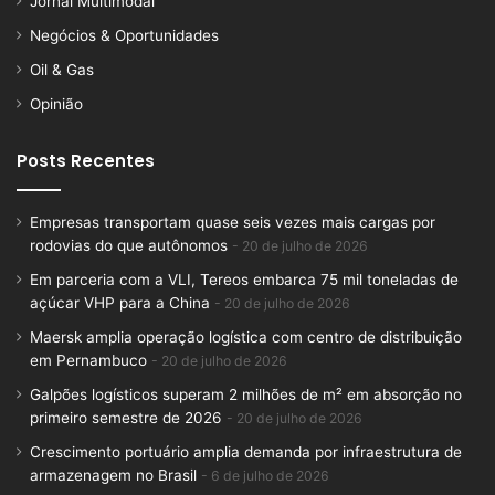
Jornal Multimodal
Negócios & Oportunidades
Oil & Gas
Opinião
Posts Recentes
Empresas transportam quase seis vezes mais cargas por
rodovias do que autônomos
20 de julho de 2026
Em parceria com a VLI, Tereos embarca 75 mil toneladas de
açúcar VHP para a China
20 de julho de 2026
Maersk amplia operação logística com centro de distribuição
em Pernambuco
20 de julho de 2026
Galpões logísticos superam 2 milhões de m² em absorção no
primeiro semestre de 2026
20 de julho de 2026
Crescimento portuário amplia demanda por infraestrutura de
armazenagem no Brasil
6 de julho de 2026