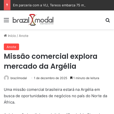
Em parceria com a VLI, Tereos embarca 75 mil toneladas de açúcar VHP para a China
Menu
Pr
Início
/
Anote
Anote
Missão comercial explora
mercado da Argélia
brazilmodal
1 de dezembro de 2025
1 minuto de leitura
Uma missão comercial brasileira estará na Argélia em
busca de oportunidades de negócios no país do Norte da
África.