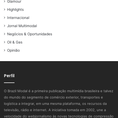
Glamour
Highlights
Internacional
Jornal Multimodal
Negócios & Oportunidades
Oil & Gas
Opinião
Perfil
O Brazil Modal é a primeira publicação multimídia brasileira e talvez
do mundo do segmento de comércio exterior, transportes e
logística a integrar, em uma mesma plataforma, os recursos da
televisão, rádio e internet. A iniciativa tomada em 2002, une a
velocidade do webjornalismo às novas tecnologias de compressão