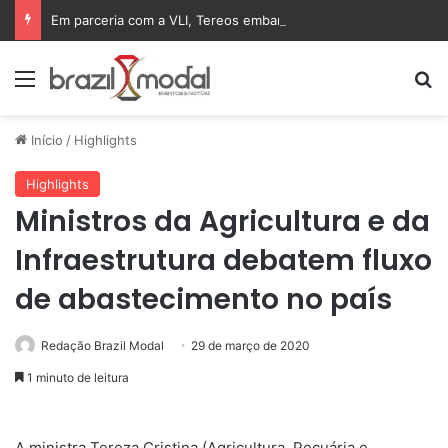
Em parceria com a VLI, Tereos embarca 75 mil toneladas de açúcar VHP para a China
Menu
Pr
Início
/
Highlights
Highlights
Ministros da Agricultura e da
Infraestrutura debatem fluxo
de abastecimento no país
Redação Brazil Modal
29 de março de 2020
1 minuto de leitura
A ministra Tereza Cristina (Agricultura, Pecuária e