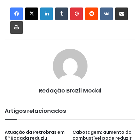
Linkedin
Tumblr
Pinterest
Reddit
VK
Compartilhar via e-mail
Imprimir
Redação Brazil Modal
Artigos relacionados
Atuação da Petrobras em
Cabotagem: aumento do
6ª Rodada reduziu
combustível pode reduzir