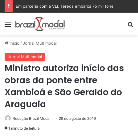
Em parceria com a VLI, Tereos embarca 75 mil toneladas de açúcar VHP para a China
Menu
Pr
Início
/
Jornal Multimodal
Jornal Multimodal
Ministro autoriza início das
obras da ponte entre
Xambioá e São Geraldo do
Araguaia
Redação Brazil Modal
29 de agosto de 2019
1 minuto de leitura