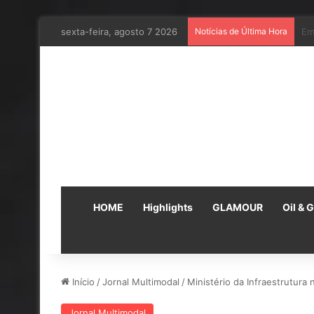
sexta-feira, agosto 7 2026
Notícias de Última Hora
Em
HOME
Highlights
GLAMOUR
Oil & 
Início
/
Jornal Multimodal
/
Ministério da Infraestrutura 
Jornal Multimodal