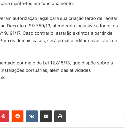
ha para mantê-los em funcionamento.
eram autorização legal para sua criação terão de “editar
 ao Decreto n.º 9.759/19, atendendo inclusive a todos os
 9.191/17. Caso contrário, estarão extintos a partir de
 Para os demais casos, será preciso editar novos atos de
entado por meio da Lei 12.815/13, que dispõe sobre a
 instalações portuárias, além das atividades
ís.
mblr
Pinterest
Reddit
VK
Compartilhar via e-mail
Imprimir