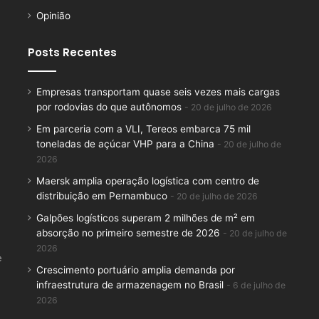
Opinião
Posts Recentes
Empresas transportam quase seis vezes mais cargas
por rodovias do que autônomos
20 de julho de 2026
Em parceria com a VLI, Tereos embarca 75 mil
toneladas de açúcar VHP para a China
20 de julho de
2026
Maersk amplia operação logística com centro de
distribuição em Pernambuco
20 de julho de 2026
Galpões logísticos superam 2 milhões de m² em
absorção no primeiro semestre de 2026
20 de julho de
2026
e
Crescimento portuário amplia demanda por
infraestrutura de armazenagem no Brasil
6 de julho de
2026