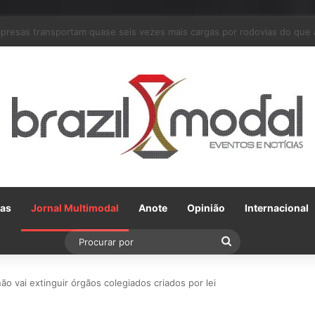
 parceria com a VLI, Tereos embarca 75 mil toneladas de açúcar VHP pa
Gas
Jornal Multimodal
Anote
Opinião
Internacional
Procurar
por
não vai extinguir órgãos colegiados criados por lei