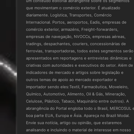
um conteúdo editorial abrangente sobre os segmentos
que movimentam o comércio exterior. É atualizado
diariamente. Logística, Transportes, Comércio
Internacional. Portos, aeroportos, Eadis, empresas de
comércio exterior, armazéns, Freight-forwarders,
empresas de navegação, NVOCCs, empresas aéreas,
tradings, despachantes, couriers, concessionárias de
ferrovias, transportadoras, todos estes segmentos serão
apresentados em reportagens e entrevistas dinâmicas e
criativas com autoridades e executivos do setor. Além de
indicadores de mercado e artigos sobre legislação e
outros temas de apoio ao mercado exportador e
importador sendo eles:Textil, Farmacêutica, Moveleiro,
Químico, Automotivo, Alimento, Oil & Gás, Mineração,
Celulose, Plástico, Tabaco, Maquinário entre outros). A
abrangência do Portal engloba todo o Brasil, MERCOSUL 
boa parte EUA, Europa e Ásia. Apareça no Brazil Modal.
Envie sua notícia, artigo ou opinião, que estaremos
analisando e incluindo o material de interesse em nosso