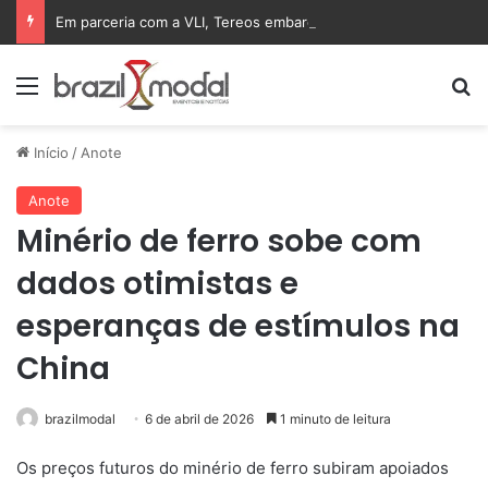
Em parceria com a VLI, Tereos embarca 75 mil toneladas de açúcar VHP para a China
Menu
Pr
Início
/
Anote
Anote
Minério de ferro sobe com
dados otimistas e
esperanças de estímulos na
China
brazilmodal
6 de abril de 2026
1 minuto de leitura
Os preços futuros do minério de ferro subiram apoiados