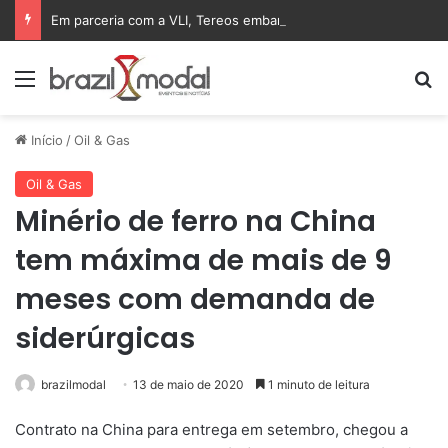
Em parceria com a VLI, Tereos embarca 75 mil toneladas de açúcar VHP para a China
Menu
Pr
Início
/
Oil & Gas
Oil & Gas
Minério de ferro na China
tem máxima de mais de 9
meses com demanda de
siderúrgicas
brazilmodal
13 de maio de 2020
1 minuto de leitura
Contrato na China para entrega em setembro, chegou a