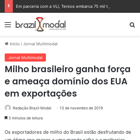
Em parceria com a VLI, Tereos embarca 75 mil toneladas de açúcar VHP para a China
Menu
Pr
Início
/
Jornal Multimodal
Jornal Multimodal
Milho brasileiro ganha força
e ameaça domínio dos EUA
em exportações
Redação Brazil Modal
13 de novembro de 2019
3 minutos de leitura
Os exportadores de milho do Brasil estão desfrutando de
um ótimo ano graças a uma grande safra e a melhorias