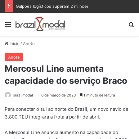
Galpões logísticos superam 2 milhões de m² em absorção no primeiro semestre de 2026
Menu
Pr
Início
/
Anote
Anote
Mercosul Line aumenta
capacidade do serviço Braco
brazilmodal
6 de março de 2023
1 minuto de leitura
Para conectar o sul ao norte do Brasil, um novo navio de
3.800 TEU integrará a frota a partir de abril.
A Mercosul Line anuncia aumento na capacidade do