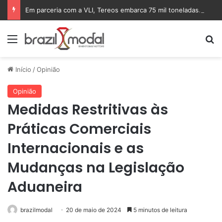
Em parceria com a VLI, Tereos embarca 75 mil toneladas de açúcar VHP para a China
Menu
Pr
Início
/
Opinião
Opinião
Medidas Restritivas às
Práticas Comerciais
Internacionais e as
Mudanças na Legislação
Aduaneira
brazilmodal
20 de maio de 2024
5 minutos de leitura