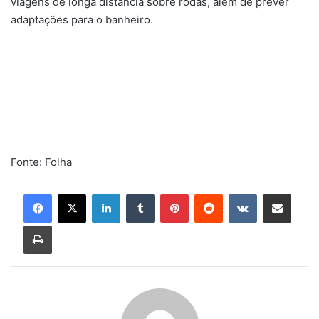
viagens de longa distância sobre rodas, além de prever
adaptações para o banheiro.
Fonte: Folha
Linkedin
Tumblr
Pinterest
Reddit
VK
Compartilhar via e-mail
Imprimir