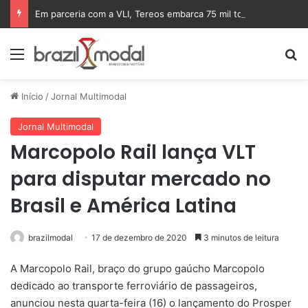
Em parceria com a VLI, Tereos embarca 75 mil toneladas de açúcar VHP para a China
Menu
Pr
Início
/
Jornal Multimodal
Jornal Multimodal
Marcopolo Rail lança VLT
para disputar mercado no
Brasil e América Latina
brazilmodal
17 de dezembro de 2020
3 minutos de leitura
A Marcopolo Rail, braço do grupo gaúcho Marcopolo
dedicado ao transporte ferroviário de passageiros,
anunciou nesta quarta-feira (16) o lançamento do Prosper