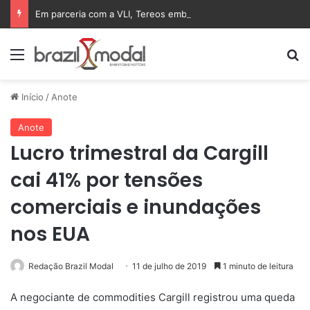
Em parceria com a VLI, Tereos embarca 75 mil toneladas de açúcar VHP para a China
Menu
Pr
Início
/
Anote
Anote
Lucro trimestral da Cargill
cai 41% por tensões
comerciais e inundações
nos EUA
Redação Brazil Modal
11 de julho de 2019
1 minuto de leitura
A negociante de commodities Cargill registrou uma queda