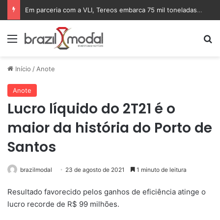
Em parceria com a VLI, Tereos embarca 75 mil toneladas de açúcar VHP para a China
Menu
Pr
Início
/
Anote
Anote
Lucro líquido do 2T21 é o
maior da história do Porto de
Santos
brazilmodal
23 de agosto de 2021
1 minuto de leitura
Resultado favorecido pelos ganhos de eficiência atinge o
lucro recorde de R$ 99 milhões.