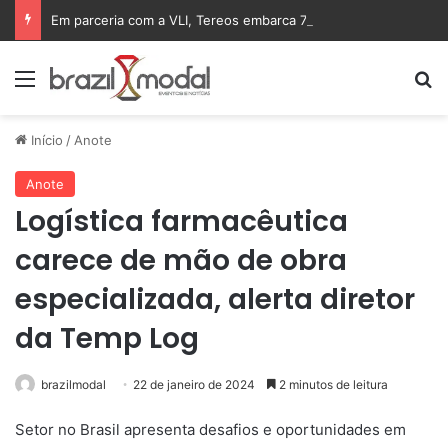
Em parceria com a VLI, Tereos embarca 75 mil toneladas de açúcar VHP para a China
Menu
Pr
Início
/
Anote
Anote
Logística farmacêutica
carece de mão de obra
especializada, alerta diretor
da Temp Log
brazilmodal
22 de janeiro de 2024
2 minutos de leitura
Setor no Brasil apresenta desafios e oportunidades em