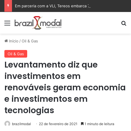
Em parceria com a VLI, Tereos embarca 75 mil toneladas de açúcar VHP para a China
Menu
Pr
Início
/
Oil & Gas
Oil & Gas
Levantamento diz que
investimentos em
renováveis geram economia
e investimentos em
tecnologias
brazilmodal
22 de fevereiro de 2021
1 minuto de leitura