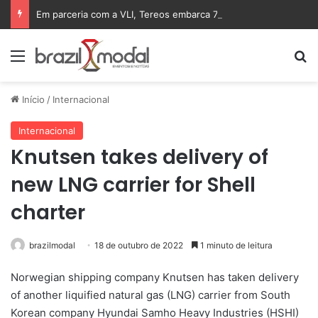
Em parceria com a VLI, Tereos embarca 75 mil toneladas de açúcar VHP para a China
Menu
Pr
Início
/
Internacional
Internacional
Knutsen takes delivery of
new LNG carrier for Shell
charter
brazilmodal
18 de outubro de 2022
1 minuto de leitura
Norwegian shipping company Knutsen has taken delivery
of another liquified natural gas (LNG) carrier from South
Korean company Hyundai Samho Heavy Industries (HSHI)